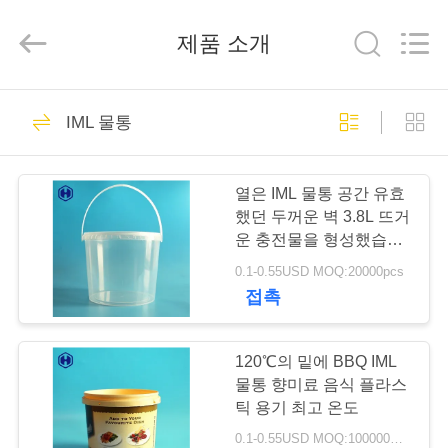
2019
-
2026
제품 소개
Guangzhou
Huaweier
Packing
Products
Co.,Ltd..
집
514
All
IML 물통
Rights
Reserved.
플라스틱 포장 병
제
열은 IML 물통 공간 유효
품
했던 두꺼운 벽 3.8L 뜨거
운 충전물을 형성했습니
다
0.1-0.55USD MOQ:20000pcs
우
접촉
40
리
플라스틱 향미료 단
에
120℃의 밑에 BBQ IML
물통 향미료 음식 플라스
지
관
틱 용기 최고 온도
0.1-0.55USD MOQ:100000PCS