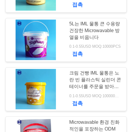
한
접촉
것
5L는 IML 물통 큰 수용량
29
공
건장한 Microwavable 방
케케묵은 플라스틱
열을 비웁니다
장
0.1-0.55USD MOQ:10000PCS
항아리
접촉
투
어
크림 건빵 IML 물통은 노
란 빈 플라스틱 실린더 콘
품
테이너를 주문을 받아서
203
만듭니다
0.1-0.55USD MOQ:100000PCS
PET이 할 수 있습니
질
접촉
관
다
리
Microwavable 환경 친화
적인을 포장하는 ODM