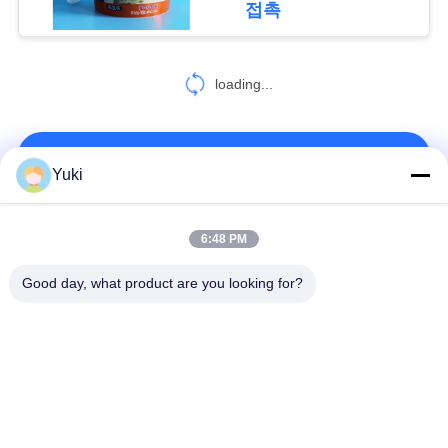
접촉
시
37
오
loading...
IML 통
사
연락처!
이
Yuki
트
모든
6:48 PM
26
맵
Good day, what product are you looking for?
iml 컵
플라스틱 포장 병
플라스틱 향미료 단지
개
인
케케묵은 플라스틱
PET이 할 수 있습니
항아리
다
정
보
플라스틱 소다 캔
소스 패트병