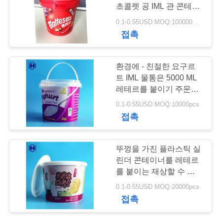
초콜렛 공 IML 관 콘테이
저
너
0.1-0.55USD MOQ:100000PCS
32
접촉
희
와
플라스틱 소다 캔
환경에 - 친절한 요구르
연
트 IML 물통은 5000 ML
레테르를 붙이기 주문을
락
받아서 만듭니다
0.1-0.55USD MOQ:10000pcs
접촉
뉴
10
뚜껑을 가진 플라스틱 실
스
린더 콘테이너를 레테르
소스 패트병
를 붙이는 재상할 수 있는
IML 물통 뜨거운 충분한
사
0.1-0.55USD MOQ:20000pcs
양
접촉
건