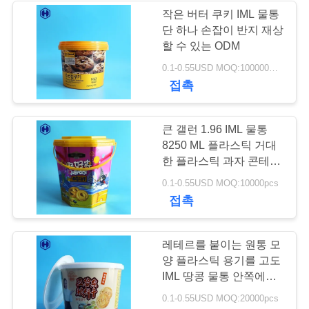
작은 버터 쿠키 IML 물통
블
단 하나 손잡이 반지 재상
50
할 수 있는 ODM
로
0.1-0.55USD MOQ:100000PCS
IML 플라스틱 용기
그
접촉
인
큰 갤런 1.96 IML 물통
8250 ML 플라스틱 거대
용
한 플라스틱 과자 콘테이
너
28
을
0.1-0.55USD MOQ:10000pcs
접촉
요
IML 상자
청
레테르를 붙이는 원통 모
양 플라스틱 용기를 고도
하
IML 땅콩 물통 안쪽에
159 MM 주문을 받아서
십
0.1-0.55USD MOQ:20000pcs
만드십시오