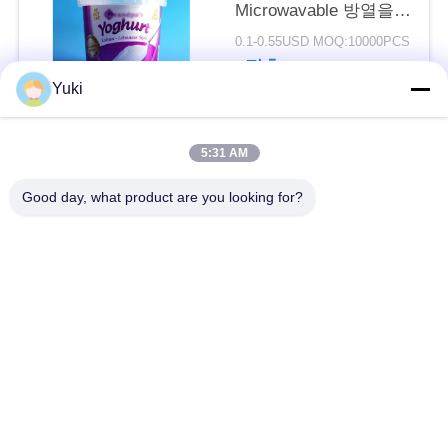
Microwavable 방열을
비웁니다
블
0.1-0.55USD MOQ:10000PCS
접촉
로
Yuki
그
모든
5:31 AM
인
Good day, what product are you looking for?
플라스틱 포장 병
플라스틱 향미료 단지
용
을
케케묵은 플라스틱
PET이 할 수 있습니
항아리
다
요
청
플라스틱 소다 캔
소스 패트병
하
IML 플라스틱 용기
IML 상자
십