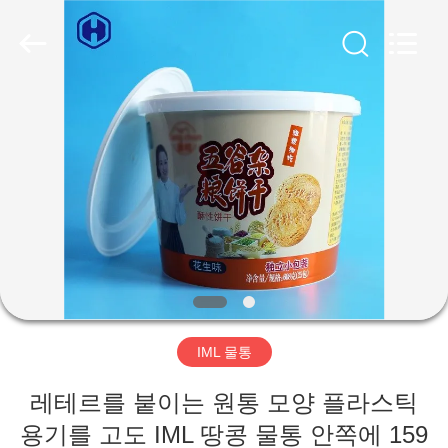
2019
-
2026
Guangzhou
Huaweier
Packing
Products
Co.,Ltd..
집
All
Rights
Reserved.
제
품
우
리
IML 물통
에
레테르를 붙이는 원통 모양 플라스틱
관
용기를 고도 IML 땅콩 물통 안쪽에 159