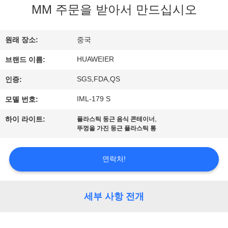
한
MM 주문을 받아서 만드십시오
것
원래 장소:
중국
공
HUAWEIER
브랜드 이름:
장
SGS,FDA,QS
인증:
투
IML-179 S
모델 번호:
어
,
하이 라이트:
플라스틱 둥근 음식 콘테이너
뚜껑을 가진 둥근 플라스틱 통
품
연락처!
질
관
세부 사항 전개
리