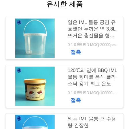
유사한 제품
저
희
열은 IML 물통 공간 유
효했던 두꺼운 벽 3.8L
와
뜨거운 충전물을 형성
했습니다
연
0.1-0.55USD MOQ:20000pcs
접촉
락
120℃의 밑에 BBQ IML
뉴
물통 향미료 음식 플라
스틱 용기 최고 온도
스
0.1-0.55USD MOQ:100000PCS
접촉
사
5L는 IML 물통 큰 수용
건
량 건장한