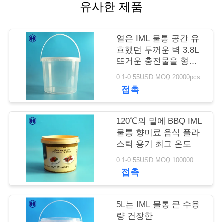
유사한 제품
저
희
열은 IML 물통 공간 유
효했던 두꺼운 벽 3.8L
와
뜨거운 충전물을 형성
했습니다
연
0.1-0.55USD MOQ:20000pcs
접촉
락
120℃의 밑에 BBQ IML
뉴
물통 향미료 음식 플라
스틱 용기 최고 온도
스
0.1-0.55USD MOQ:100000PCS
접촉
사
5L는 IML 물통 큰 수용
건
량 건장한