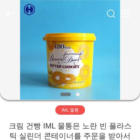
2019
-
2026
Guangzhou
Huaweier
Packing
Products
Co.,Ltd..
집
All
Rights
Reserved.
제
품
우
리
IML 물통
에
크림 건빵 IML 물통은 노란 빈 플라스
관
틱 실린더 콘테이너를 주문을 받아서