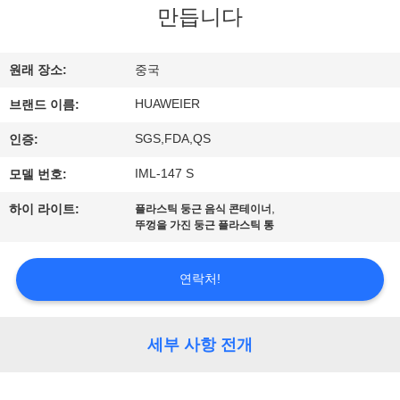
한
만듭니다
것
원래 장소:
중국
공
HUAWEIER
브랜드 이름:
장
SGS,FDA,QS
인증:
투
IML-147 S
모델 번호:
어
,
하이 라이트:
플라스틱 둥근 음식 콘테이너
뚜껑을 가진 둥근 플라스틱 통
품
연락처!
질
관
세부 사항 전개
리