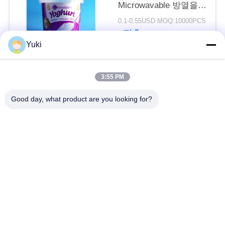
Microwavable 방열을
비웁니다
블
0.1-0.55USD MOQ:10000PCS
접촉
로
Yuki
그
모든
3:55 PM
인
Good day, what product are you looking for?
플라스틱 포장 병
플라스틱 향미료 단지
용
을
케케묵은 플라스틱
PET이 할 수 있습니
항아리
다
요
청
플라스틱 소다 캔
소스 패트병
하
IML 플라스틱 용기
IML 상자
십