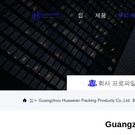
집
제품
우리 에
회사 프로파
집
>
Guangzhou Huaweier Packing Products Co.,L
Guangz