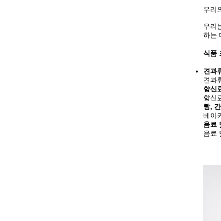
우리의
우리는
하는 
식품 
견과류
견과류
향신료
향신료
빵, 
베이커
음료 
음료 