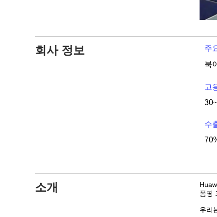
회사 정보
주요
고용
30
수출
70%
소개
Hua
폼핑 
우리는