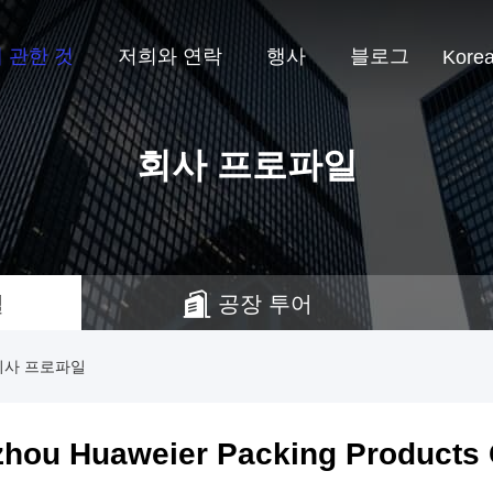
 관한 것
저희와 연락
행사
블로그
Kore
회사 프로파일
일
공장 투어
td. 회사 프로파일
hou Huaweier Packing Products C