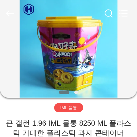
2019
-
2026
Guangzhou
Huaweier
Packing
Products
Co.,Ltd..
집
All
Rights
Reserved.
제
품
우
리
IML 물통
에
큰 갤런 1.96 IML 물통 8250 ML 플라스
관
틱 거대한 플라스틱 과자 콘테이너