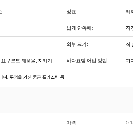
상표:
오
레
넓게 안쪽에:
직경
외부 크기:
직경
바다표범 어업 방법:
 요구르트 제품을, 지키기.
가
,
이너
뚜껑을 가진 둥근 플라스틱 통
가격
0.