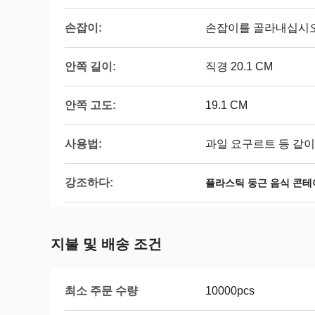
손잡이:
손잡이를 골라내십시
안쪽 길이:
직경 20.1 CM
안쪽 고도:
19.1 CM
사용법:
과일 요구르트 등 같이
강조하다:
플라스틱 둥근 음식 콘테
지불 및 배송 조건
최소 주문 수량
10000pcs