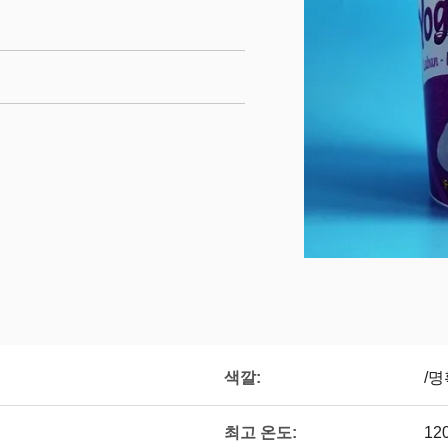
색깔:
/
최고 온도:
12