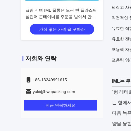
냉장고 사
크림 건빵 IML 물통은 노란 빈 플라스틱
실린더 콘테이너를 주문을 받아서 만듭
직접적인 
니다
유효한 적
가장 좋은 가격 을 구하라
유효한 전
포용력 차원:
저희와 연락
포용력 양/무
+86-13249991615
IML는 
yuki@hwepacking.com
“형 레테
는 형에서
지금 연락하세요
다음 녹은
양을 융합