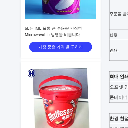
주문을 받
5L는 IML 물통 큰 수용량 건장한
Microwavable 방열을 비웁니다
신청:
가장 좋은 가격 을 구하라
인쇄:
최대 인쇄
오프셋 인
콘테이너의
환경 친절