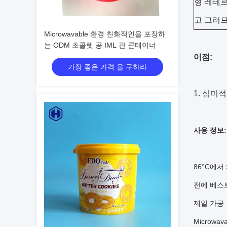
형 레테
고 그러므
Microwavable 환경 친화적인을 포장하
는 ODM 초콜렛 공 IML 관 콘테이너
이점:
가장 좋은 가격 을 구하라
1.
심미적인
사용 정보:
86°C에서
전에 베스트
제일 가공 
Microwava