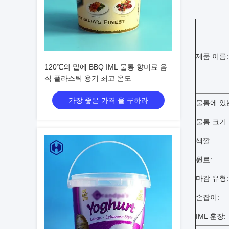
제품 이름:
120℃의 밑에 BBQ IML 물통 향미료 음
식 플라스틱 용기 최고 온도
가장 좋은 가격 을 구하라
물통에 있
물통 크기:
색깔:
원료:
마감 유형:
손잡이:
IML 훈장: