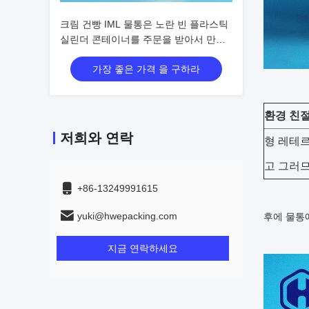
크림 건빵 IML 물통은 노란 빈 플라스틱
실린더 콘테이너를 주문을 받아서 만듭
니다
가장 좋은 가격 을 구하라
환경 친절
저희와 연락
형 레테
고 그러므
+86-13249991615
yuki@hwepacking.com
후에 물통
지금 연락하세요