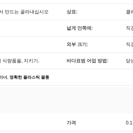
상표:
서 만드는 골라내십시오
클
넓게 안쪽에:
직경
외부 크기:
직경
바다표범 어업 방법:
 식량품을, 지키기.
닫
,
이너
명확한 플라스틱 물통
가격
0.