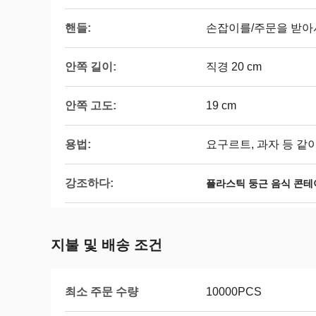
핸들:
손잡이를/주문을 받아
안쪽 길이:
직경 20 cm
안쪽 고도:
19 cm
용법:
요구르트, 과자 등 같이
강조하다:
플라스틱 둥근 음식 콘테
지불 및 배송 조건
최소 주문 수량
10000PCS