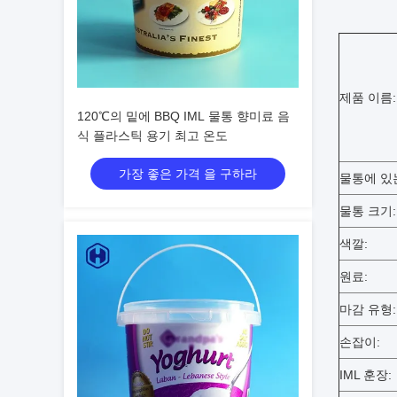
제품 이름:
120℃의 밑에 BBQ IML 물통 향미료 음
식 플라스틱 용기 최고 온도
가장 좋은 가격 을 구하라
물통에 있
물통 크기:
색깔:
원료:
마감 유형:
손잡이:
IML 훈장: