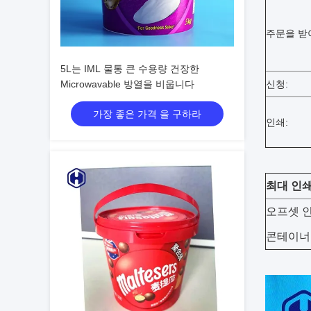
주문을 받
5L는 IML 물통 큰 수용량 건장한
Microwavable 방열을 비웁니다
신청:
가장 좋은 가격 을 구하라
인쇄:
최대 인쇄
오프셋 인
콘테이너의