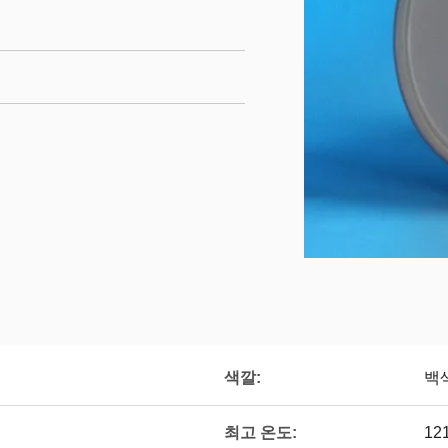
색깔:
백
최고 온도:
12