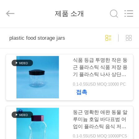
2019
-
2026
제품 소개
Guangzhou
Huaweier
Packing
Products
Co.,Ltd..
집
All
plastic food storage jars
Rights
Reserved.
제
식품 등급 투명한 작은 둥
품
근 플라스틱 식품 저장 용
기 플라스틱 나사 상단
뚜??
0.1-0.55USD MOQ:10000 PC
우
접촉
리
에
둥근 명확한 애완 동물 알
루미늄 호일 바다표범 어
관
업이 플라스틱 음식 저장
에 의하여 거슬립니다
0.1-0.55USD MOQ:10000PCS