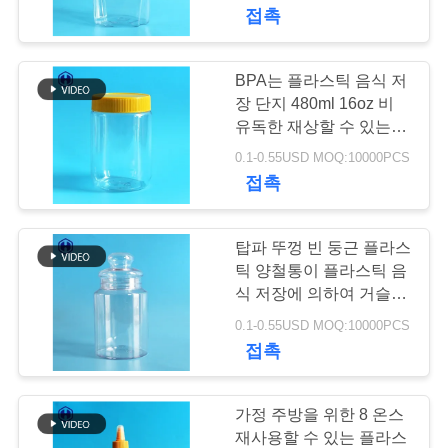
한
접촉
것
BPA는 플라스틱 음식 저
공
장 단지 480ml 16oz 비
유독한 재상할 수 있는 해
장
방합니다
0.1-0.55USD MOQ:10000PCS
접촉
투
어
탑파 뚜껑 빈 둥근 플라스
틱 양철통이 플라스틱 음
품
식 저장에 의하여 거슬립
니다
0.1-0.55USD MOQ:10000PCS
질
접촉
관
리
가정 주방을 위한 8 온스
재사용할 수 있는 플라스