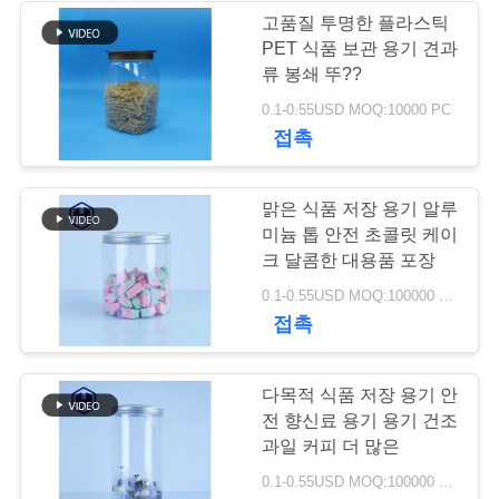
고품질 투명한 플라스틱
블
PET 식품 보관 용기 견과
류 봉쇄 뚜??
로
0.1-0.55USD MOQ:10000 PC
그
접촉
인
맑은 식품 저장 용기 알루
미늄 톱 안전 초콜릿 케이
용
크 달콤한 대용품 포장
을
0.1-0.55USD MOQ:100000 PC
접촉
요
청
다목적 식품 저장 용기 안
전 향신료 용기 용기 건조
하
과일 커피 더 많은
십
0.1-0.55USD MOQ:100000 PC