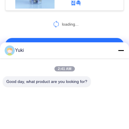
접촉
시
오
loading...
사
연락처!
이
Yuki
트
모든
2:41 AM
맵
Good day, what product are you looking for?
플라스틱 포장 병
플라스틱 향미료 단지
개
인
케케묵은 플라스틱
PET이 할 수 있습니
항아리
다
정
보
플라스틱 소다 캔
소스 패트병