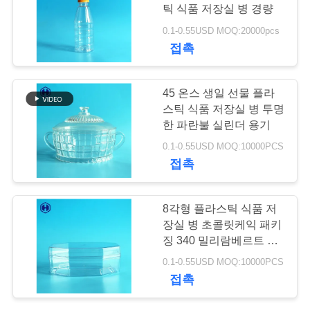
틱 식품 저장실 병 경량
저
0.1-0.55USD MOQ:20000pcs
접촉
희
와
45 온스 생일 선물 플라
연
스틱 식품 저장실 병 투명
한 파란불 실린더 용기
락
0.1-0.55USD MOQ:10000PCS
접촉
뉴
8각형 플라스틱 식품 저
스
장실 병 초콜릿케익 패키
징 340 밀리람베르트 12
온스
사
0.1-0.55USD MOQ:10000PCS
접촉
건