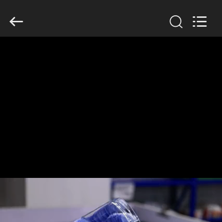
2019
-
2026
Guangzhou
Huaweier
Packing
Products
Co.,Ltd..
집
All
Rights
Reserved.
제
품
우
리
에
관