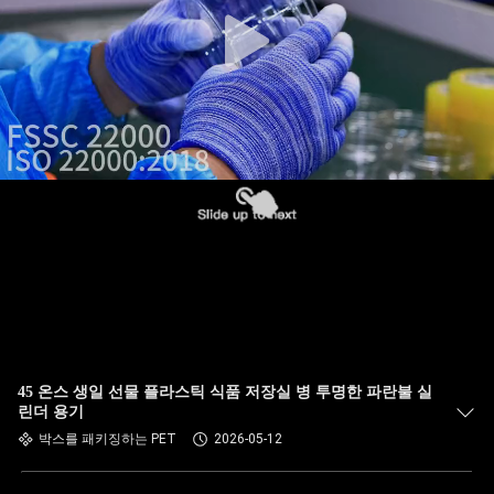
한
것
공
장
투
어
품
질
45 온스 생일 선물 플라스틱 식품 저장실 병 투명한 파란불 실
관
린더 용기
박스를 패키징하는 PET
2026-05-12
리