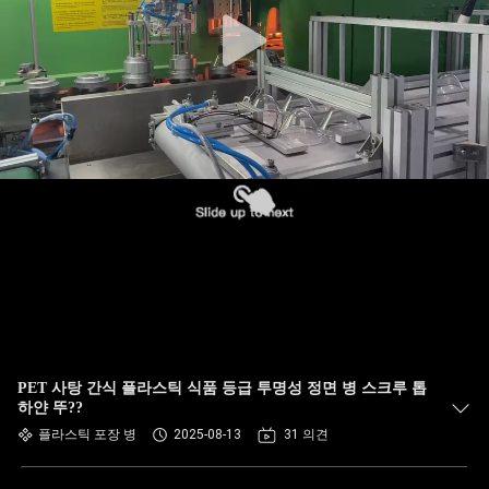
한
것
공
장
투
어
품
질
PET 사탕 간식 플라스틱 식품 등급 투명성 정면 병 스크루 톱
관
하얀 뚜??
플라스틱 포장 병
2025-08-13
31 의견
리