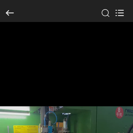
2019
-
2026
Guangzhou
Huaweier
Packing
Products
Co.,Ltd..
집
All
Rights
Reserved.
제
품
우
리
에
관