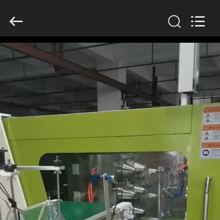
2019
-
2026
Guangzhou
Huaweier
Packing
Products
Co.,Ltd..
집
All
Rights
Reserved.
제
품
우
리
에
관