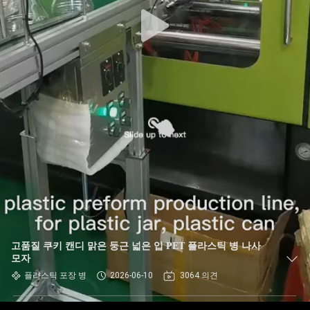
한
것
공
장
투
어
품
질
고품질 쿠키 캔디 맑은 둥근 넓은 입 PET 플라스틱 병 나사
관
모자
플라스틱 포장 병
2026-06-10
3064 의견
리