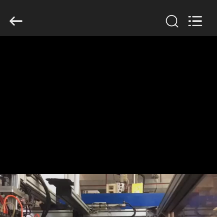
2019
-
2026
Guangzhou
Huaweier
Packing
Products
Co.,Ltd..
집
All
Rights
Reserved.
제
품
우
리
에
관