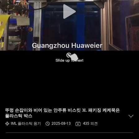
한
것
공
장
투
어
품
질
뚜껑 손잡이와 비어 있는 안주류 비스킷 3L 패키징 케케묵은
관
플라스틱 박스
IML 플라스틱 용기
2025-08-13
435 의견
리