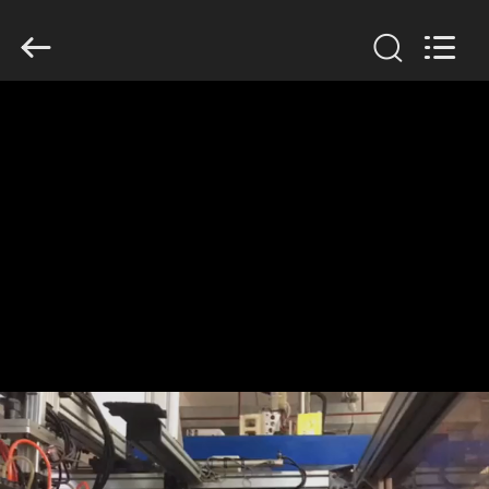
2019
-
2026
Guangzhou
Huaweier
Packing
Products
Co.,Ltd..
집
All
Rights
Reserved.
제
품
우
리
에
관