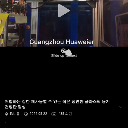
한
것
공
장
투
어
품
질
저항하는 강한 재사용할 수 있는 작은 정연한 플라스틱 용기
관
건장한 찰상
IML 통
2026-05-22
435 의견
리