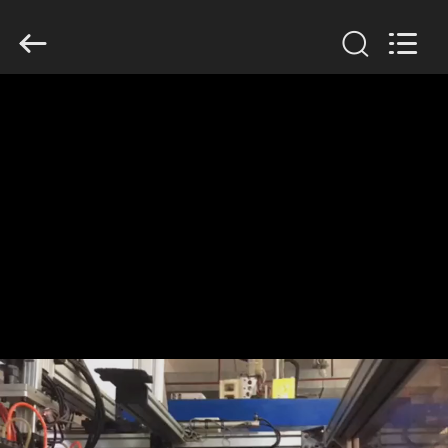
2019
-
2026
Guangzhou
Huaweier
Packing
Products
Co.,Ltd..
집
All
Rights
Reserved.
제
품
우
리
에
관