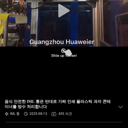
한
것
공
장
투
어
품
질
음식 안전한 IML 통은 반대로 가짜 인쇄 플라스틱 과자 콘테
관
이너를 방수 처리합니다
IML 통
2025-08-13
435 의견
리