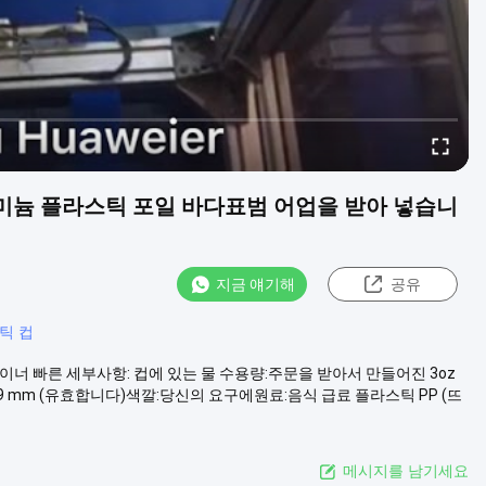
미늄 플라스틱 포일 바다표범 어업을 받아 넣습니
지금 얘기해
공유
스틱 컵
콘테이너 빠른 세부사항: 컵에 있는 물 수용량:주문을 받아서 만들어진 3oz
 39 mm (유효합니다)색깔:당신의 요구에원료:음식 급료 플라스틱 PP (뜨
메시지를 남기세요