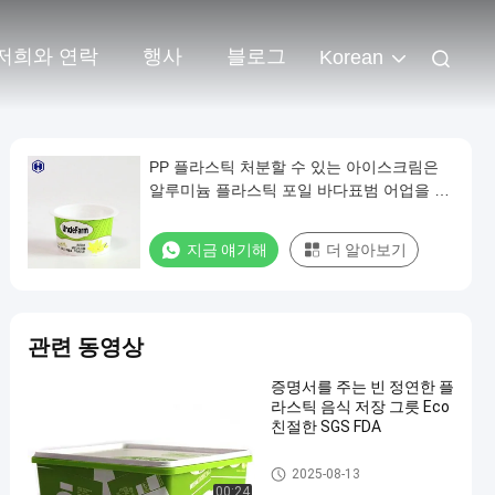
저희와 연락
행사
블로그
Korean
PP 플라스틱 처분할 수 있는 아이스크림은
알루미늄 플라스틱 포일 바다표범 어업을 받
아 넣습니다
지금 얘기해
더 알아보기
관련 동영상
증명서를 주는 빈 정연한 플
라스틱 음식 저장 그릇 Eco
친절한 SGS FDA
IML 상자
2025-08-13
00:24