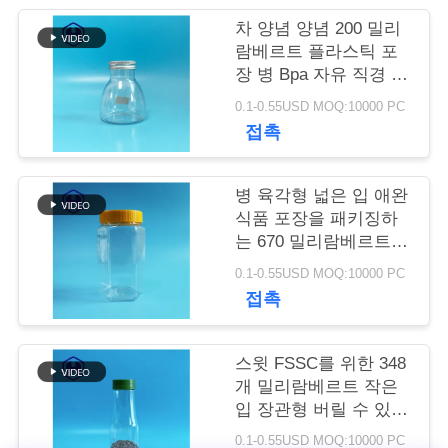
차 양념 양념 200 밀리
저
람베르트 플라스틱 포
장 병 Bpa 자유 직경 40
희
밀리미터
0.1-0.55USD MOQ:10000 PC
와
접촉
연
락
병 육각형 넓은 입 애완
식품 포장을 패키징하
는 670 밀리람베르트
투명성 플라스틱을 부
뉴
0.1-0.55USD MOQ:10000 PC
피를 크게 하세요
접촉
스
스윗 FSSC를 위한 348
사
개 밀리람베르트 작은
입 장관형 버릴 수 있는
건
플라스틱 항아리
0.1-0.55USD MOQ:10000 PC