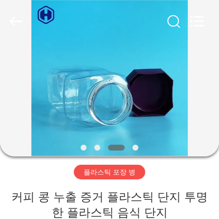
2019
-
2026
Guangzhou
Huaweier
Packing
Products
Co.,Ltd..
집
All
Rights
Reserved.
제
품
우
리
플라스틱 포장 병
에
커피 콩 누출 증거 플라스틱 단지 투명
관
한 플라스틱 음식 단지