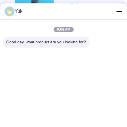
접촉
블
Yuki
로
모든
6:04 AM
그
Good day, what product are you looking for?
플라스틱 포장 병
플라스틱 향미료 단지
인
케케묵은 플라스틱
PET이 할 수 있습니
용
항아리
다
을
요
플라스틱 소다 캔
소스 패트병
청
IML 플라스틱 용기
IML 상자
하
십