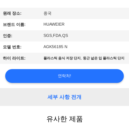
한
것
원래 장소:
중국
HUAWEIER
브랜드 이름:
공
SGS,FDA,QS
인증:
장
AGK56185 N
모델 번호:
투
,
하이 라이트:
플라스틱 음식 저장 단지
둥근 넓은 입 플라스틱 단지
어
연락처!
품
질
세부 사항 전개
관
유사한 제품
리