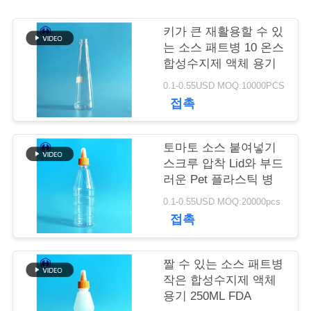
저
키가 큰 재활용할 수 있
는 소스 패트병 10 온스
희
합성수지제 액체 용기
와
0.1-0.55USD MOQ:10000PCS
접촉
연
락
토마토 소스 붙여넣기
스크루 압착 Lid와 부드
러운 Pet 플라스틱 병
뉴
0.1-0.55USD MOQ:20000pcs
스
접촉
사
짤 수 있는 소스 패트병
작은 합성수지제 액체
건
용기 250ML FDA