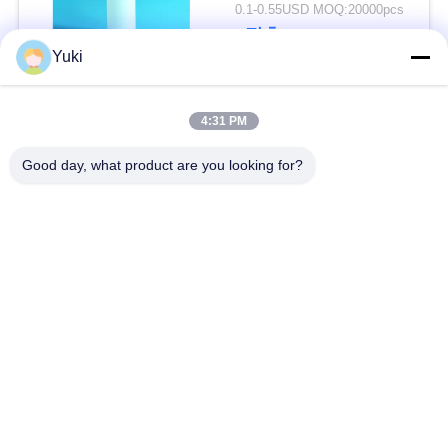
0.1-0.55USD MOQ:20000pcs
접촉
블
Yuki
로
모든
그
4:31 PM
Good day, what product are you looking for?
플라스틱 포장 병
플라스틱 향미료 단지
인
용
케케묵은 플라스틱
PET이 할 수 있습니
항아리
다
을
요
플라스틱 소다 캔
소스 패트병
청
IML 플라스틱 용기
IML 상자
하
십