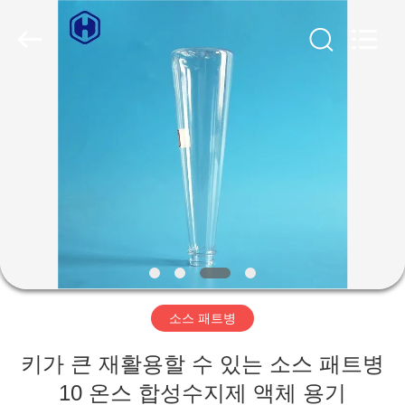
2019
-
2026
Guangzhou
Huaweier
Packing
Products
Co.,Ltd..
집
All
Rights
Reserved.
제
품
우
리
소스 패트병
에
키가 큰 재활용할 수 있는 소스 패트병
관
10 온스 합성수지제 액체 용기