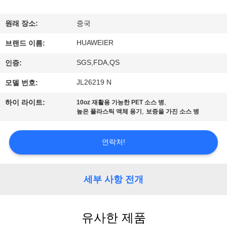
한
것
원래 장소:
중국
HUAWEIER
브랜드 이름:
공
SGS,FDA,QS
인증:
장
JL26219 N
모델 번호:
투
,
하이 라이트:
10oz 재활용 가능한 PET 소스 병
,
높은 플라스틱 액체 용기
보증을 가진 소스 병
어
연락처!
품
질
세부 사항 전개
관
리
유사한 제품