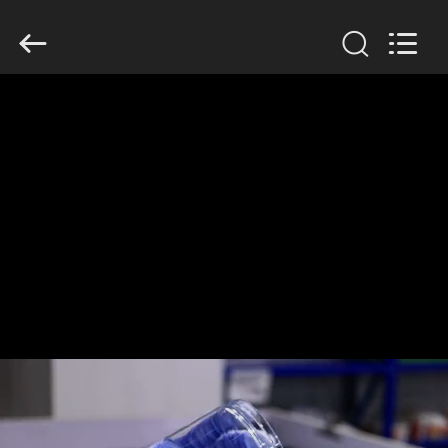
2019
-
2026
Guangzhou
Huaweier
Packing
Products
Co.,Ltd..
집
All
Rights
Reserved.
제
품
우
리
에
관