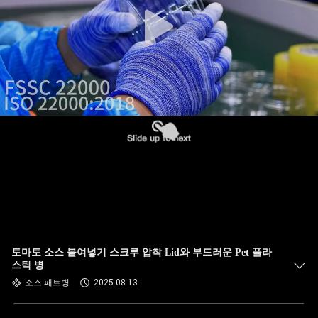
한
것
공
장
투
어
품
질
토마토 소스 붙여넣기 스크루 압착 Lid와 부드러운 Pet 플라
관
스틱 병
소스 패트병
2025-08-13
리