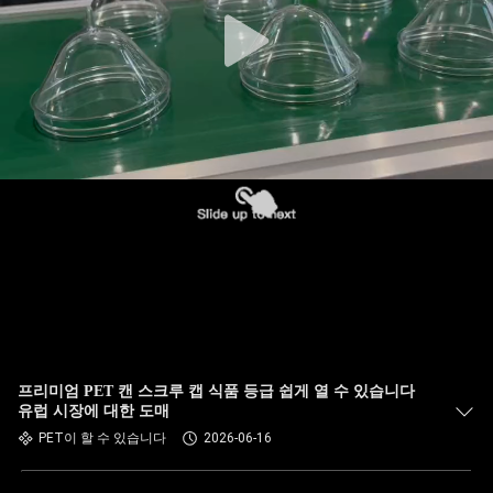
한
것
공
장
투
어
품
질
프리미엄 PET 캔 스크루 캡 식품 등급 쉽게 열 수 있습니다
관
유럽 시장에 대한 도매
PET이 할 수 있습니다
2026-06-16
리