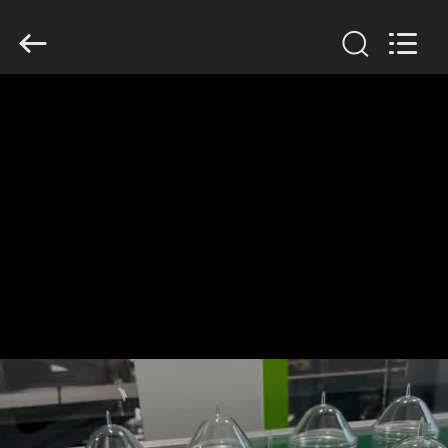
2019
-
2026
Guangzhou
Huaweier
Packing
Products
Co.,Ltd..
집
All
Rights
Reserved.
제
품
우
리
에
관