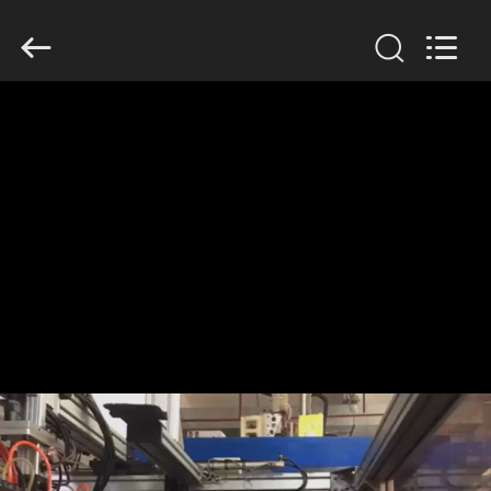
2019
-
2026
Guangzhou
Huaweier
Packing
Products
Co.,Ltd..
집
All
Rights
Reserved.
제
품
우
리
에
관