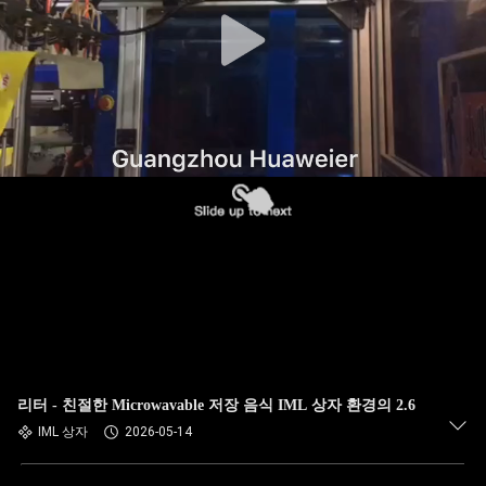
한
것
공
장
투
어
품
질
관
리터 - 친절한 Microwavable 저장 음식 IML 상자 환경의 2.6
IML 상자
2026-05-14
리