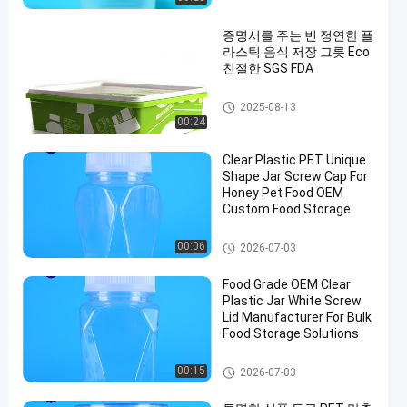
증명서를 주는 빈 정연한 플
라스틱 음식 저장 그릇 Eco
친절한 SGS FDA
IML 상자
2025-08-13
00:24
Clear Plastic PET Unique
Shape Jar Screw Cap For
Honey Pet Food OEM
Custom Food Storage
플라스틱 포장 병
00:06
2026-07-03
Food Grade OEM Clear
Plastic Jar White Screw
Lid Manufacturer For Bulk
Food Storage Solutions
플라스틱 포장 병
00:15
2026-07-03