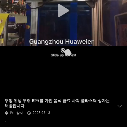
한
것
공
장
투
어
품
질
뚜껑 위생 무취 BPA를 가진 음식 급료 사각 플라스틱 상자는
관
해방합니다
IML 상자
2025-08-13
리