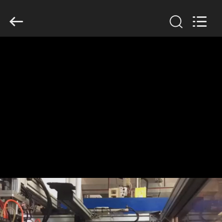
2019
-
2026
Guangzhou
Huaweier
Packing
Products
Co.,Ltd..
집
All
Rights
Reserved.
제
품
우
리
에
관