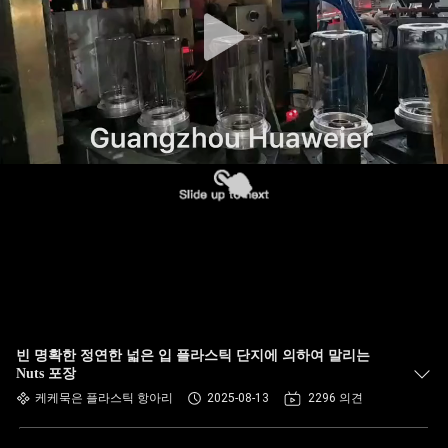
한
것
공
장
투
어
품
질
빈 명확한 정연한 넓은 입 플라스틱 단지에 의하여 말리는
관
Nuts 포장
케케묵은 플라스틱 항아리
2025-08-13
2296 의견
리