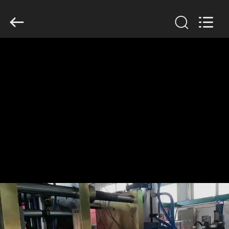
2019
-
2026
Guangzhou
Huaweier
Packing
Products
Co.,Ltd..
집
All
Rights
Reserved.
제
품
우
리
에
관