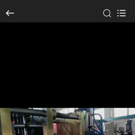
2019
-
2026
Guangzhou
Huaweier
Packing
Products
Co.,Ltd..
집
All
Rights
Reserved.
제
품
우
리
에
관