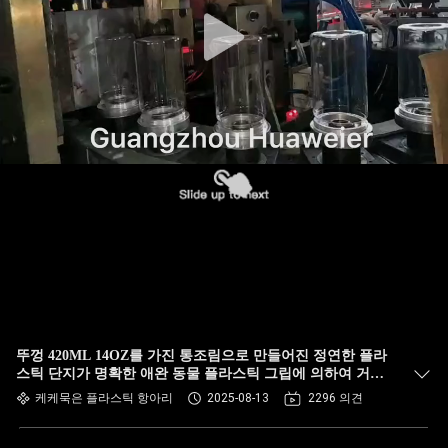
한
것
공
장
투
어
품
질
뚜껑 420ML 14OZ를 가진 통조림으로 만들어진 정연한 플라
관
스틱 단지가 명확한 애완 동물 플라스틱 그립에 의하여 거슬
립니다
케케묵은 플라스틱 항아리
2025-08-13
2296 의견
리