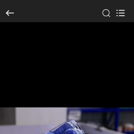
2019
-
2026
Guangzhou
Huaweier
Packing
Products
Co.,Ltd..
집
All
Rights
Reserved.
제
품
우
리
에
관