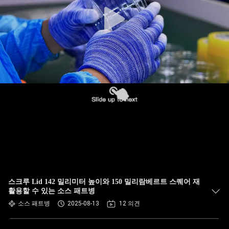
한
것
공
장
투
어
품
질
스크루 Lid 142 밀리미터 높이와 150 밀리람베르트 스퀘어 재
관
활용할 수 있는 소스 패트병
소스 패트병
2025-08-13
12 의견
리