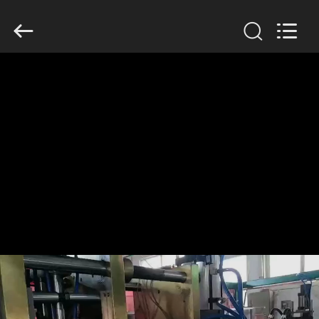
2019
-
2026
Guangzhou
Huaweier
Packing
Products
Co.,Ltd..
집
All
Rights
Reserved.
제
품
우
리
에
관