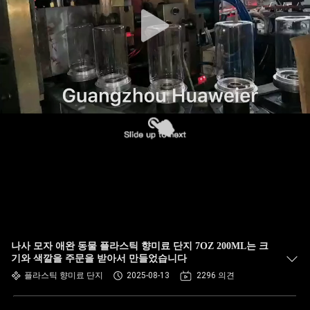
한
것
공
장
투
어
품
질
나사 모자 애완 동물 플라스틱 향미료 단지 7OZ 200ML는 크
관
기와 색깔을 주문을 받아서 만들었습니다
플라스틱 향미료 단지
2025-08-13
2296 의견
리