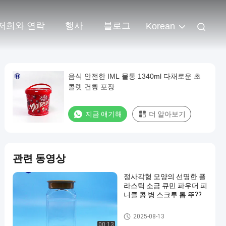
저희와 연락
행사
블로그
Korean
음식 안전한 IML 물통 1340ml 다채로운 초
콜렛 건빵 포장
지금 얘기해
더 알아보기
관련 동영상
정사각형 모양의 선명한 플
라스틱 소금 큐민 파우더 피
니클 콩 병 스크루 톱 뚜??
플라스틱 포장 병
2025-08-13
00:13