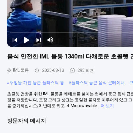
음식 안전한 IML 물통 1340ml 다채로운 초콜렛
IML 물통
2025-08-13
295 의견
#
뚜껑을 가진 둥근 플라스틱 통
#
플라스틱 둥근 음식 콘테이너
#
초콜렛 건빵을 위한 IML 물통을 레테르를 붙이는 형에서 둥근 음식 급료
경을 저장합니다, 포장 그리고 상표는 동일한 물자로 이루어져 있고 그러므
을 증가하십시오; 3. 반대로 위조; 4. Microwavable...
더 보기
방문자의 메시지