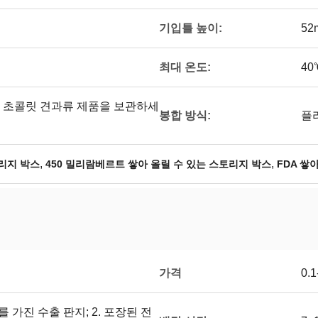
기입틀 높이:
52
최대 온도:
4
은 초콜릿 견과류 제품을 보관하세
봉합 방식:
플
,
,
리지 박스
450 밀리람베르트 쌓아 올릴 수 있는 스토리지 박스
FDA 쌓
가격
0.
를 가진 수출 판지; 2. 포장된 전