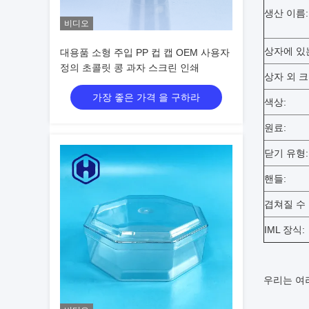
생산 이름:
비디오
상자에 있는
대용품 소형 주입 PP 컵 캡 OEM 사용자
정의 초콜릿 콩 과자 스크린 인쇄
상자 외 크
가장 좋은 가격 을 구하라
색상:
원료:
닫기 유형:
핸들:
겹쳐질 수 
IML 장식:
우리는 여