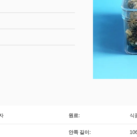
원료:
자
식
안쪽 길이:
10