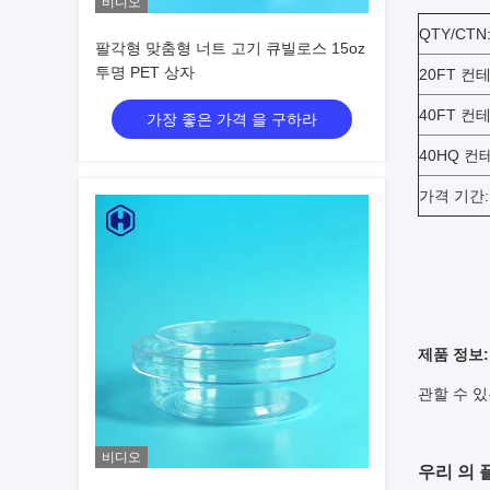
비디오
QTY/CTN
팔각형 맞춤형 너트 고기 큐빌로스 15oz
투명 PET 상자
20FT 컨
40FT 컨
가장 좋은 가격 을 구하라
40HQ 컨
가격 기간:
제품 정보:
관할 수 
비디오
우리 의 