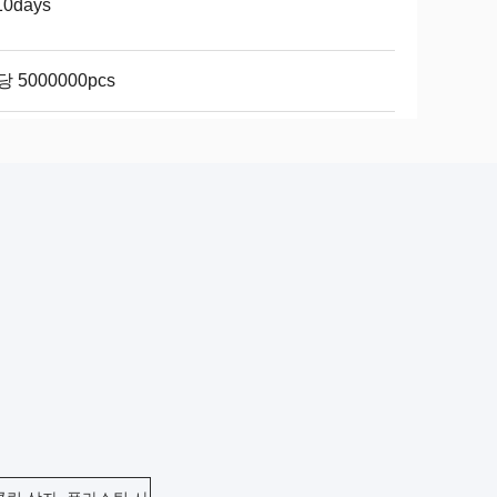
10days
당 5000000pcs