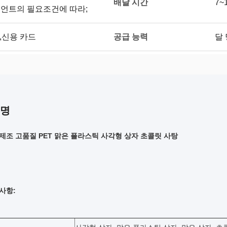
배달 시간
7~
라이언트의 필요조건에 따라;
공급 능력
온,신용 카드
달 
설명
제조 고품질 PET 맑은 플라스틱 사각형 상자 초콜릿 사탕
사항: