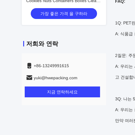
Cookies Nuts Containers Boxes Clear
FAQ:
Lids Food Grade
가장 좋은 가격 을 구하라
1Q: PE
A: 식품급
저희와 연락
2질문: 주
+86-13249991615
A: 우리
고 건설합
yuki@hwepacking.com
지금 연락하세요
3Q: 나는 
A: 우리
만약 여러