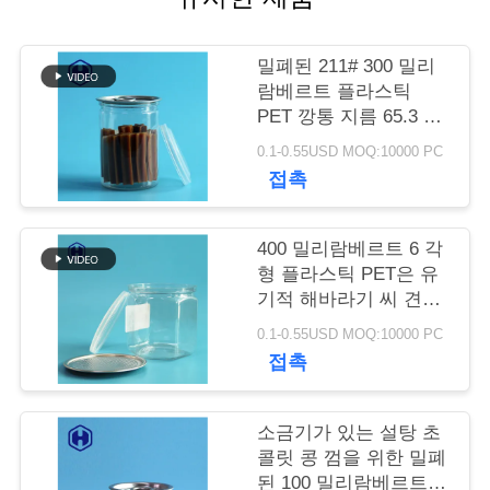
저
밀폐된 211# 300 밀리
희
람베르트 플라스틱
PET 깡통 지름 65.3 밀
와
리미터
0.1-0.55USD MOQ:10000 PC
연
접촉
락
400 밀리람베르트 6 각
형 플라스틱 PET은 유
뉴
기적 해바라기 씨 견과
류 핵심 혼합 할 수있
스
0.1-0.55USD MOQ:10000 PC
접촉
사
소금기가 있는 설탕 초
건
콜릿 콩 껌을 위한 밀폐
된 100 밀리람베르트