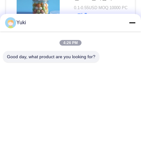
플라스틱 PET 깡통
0.1-0.55USD MOQ:10000 PC
블
접촉
Yuki
로
그
모든
4:26 PM
Good day, what product are you looking for?
인
플라스틱 포장 병
플라스틱 향미료 단지
용
케케묵은 플라스틱
PET이 할 수 있습니
을
항아리
다
요
플라스틱 소다 캔
소스 패트병
청
하
IML 플라스틱 용기
IML 상자
십