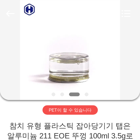
2019
-
2026
Guangzhou
Huaweier
Packing
Products
Co.,Ltd..
집
All
Rights
Reserved.
제
품
우
리
PET이 할 수 있습니다
에
참치 유형 플라스틱 잡아당기기 탭은
관
알루미늄 211 EOE 뚜껑 100ml 3.5g로