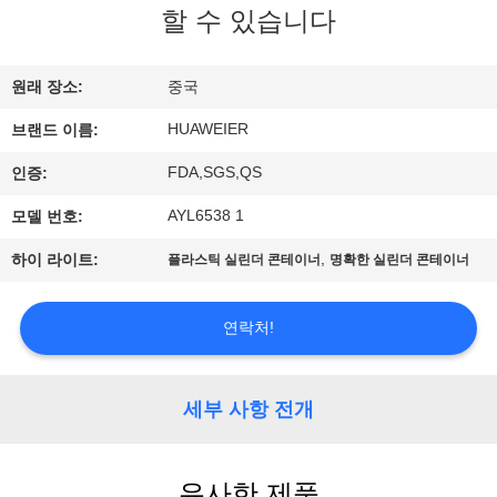
한
할 수 있습니다
것
원래 장소:
중국
공
HUAWEIER
브랜드 이름:
장
FDA,SGS,QS
인증:
투
AYL6538 1
모델 번호:
어
,
하이 라이트:
플라스틱 실린더 콘테이너
명확한 실린더 콘테이너
품
연락처!
질
세부 사항 전개
관
리
유사한 제품