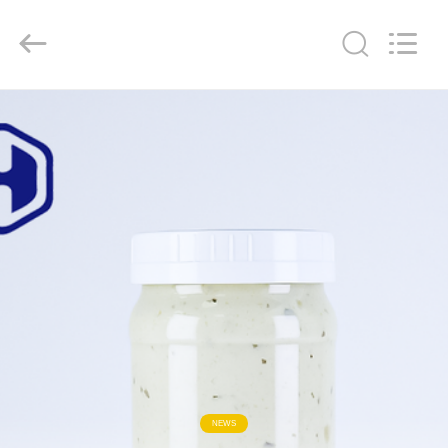
2019
-
2026
Guangzhou
Huaweier
Packing
Products
Co.,Ltd..
집
All
Rights
Reserved.
제
품
우
리
에
관
NEWS