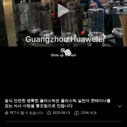
한
것
공
장
투
어
품
질
음식 안전한 명확한 플라스틱은 플라스틱 실린더 콘테이너를
관
걷는 식사 사탕을 통조림으로 만듭니다
PET이 할 수 있습니다
2025-08-13
2296 의견
리