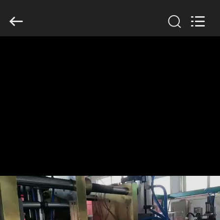
2019
-
2026
Guangzhou
Huaweier
Packing
Products
Co.,Ltd..
집
All
Rights
Reserved.
제
품
우
리
에
관