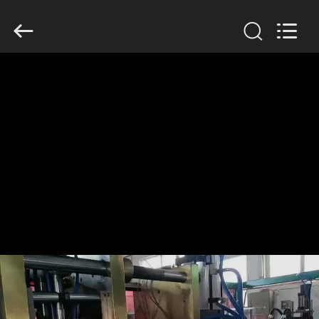
2019
-
2026
Guangzhou
Huaweier
Packing
Products
Co.,Ltd..
집
All
Rights
Reserved.
제
품
우
리
에
관