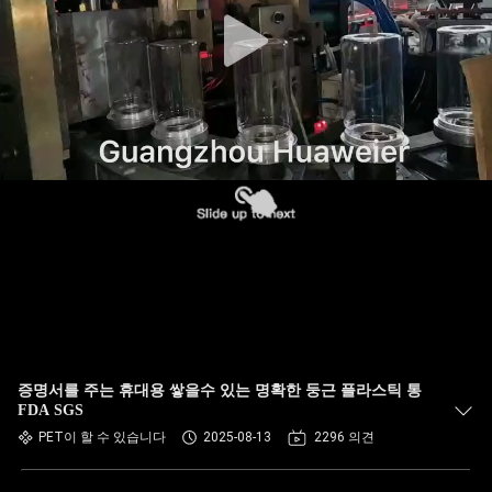
한
것
공
장
투
어
품
질
증명서를 주는 휴대용 쌓을수 있는 명확한 둥근 플라스틱 통
관
FDA SGS
PET이 할 수 있습니다
2025-08-13
2296 의견
리