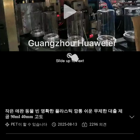
한
것
공
장
투
어
품
질
작은 애완 동물 빈 명확한 플라스틱 깡통 쉬운 무제한 대출 제
관
공 90ml 40mm 고도
PET이 할 수 있습니다
2025-08-13
2296 의견
리