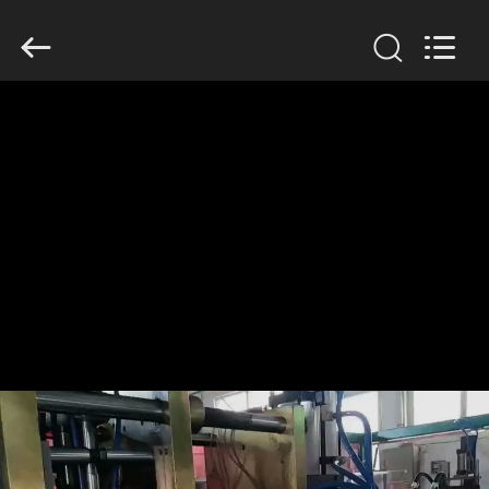
2019
-
2026
Guangzhou
Huaweier
Packing
Products
Co.,Ltd..
집
All
Rights
Reserved.
제
품
우
리
에
관