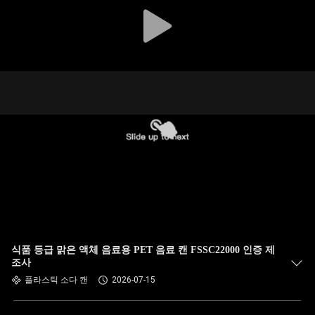
한
것
공
장
투
어
품
질
식품 등급 맑은 액체 음료용 PET 음료 캔 FSSC22000 인증 제
관
조사
플라스틱 소다 캔
2026-07-15
리